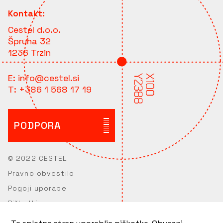
Kontakt:
Cestel d.o.o.
Špruha 32
1236 Trzin
E:
info@cestel.si
T:
+386 1 568 17 19
PODPORA
© 2022 CESTEL
Pravno obvestilo
Pogoji uporabe
Piškotki